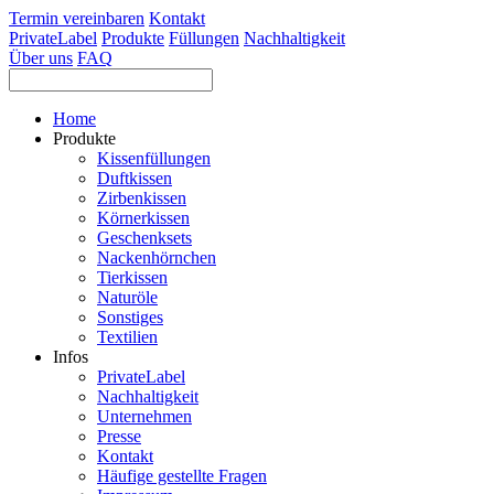
Termin vereinbaren
Kontakt
PrivateLabel
Produkte
Füllungen
Nachhaltigkeit
Über uns
FAQ
Home
Produkte
Kissenfüllungen
Duftkissen
Zirbenkissen
Körnerkissen
Geschenksets
Nackenhörnchen
Tierkissen
Naturöle
Sonstiges
Textilien
Infos
PrivateLabel
Nachhaltigkeit
Unternehmen
Presse
Kontakt
Häufige gestellte Fragen