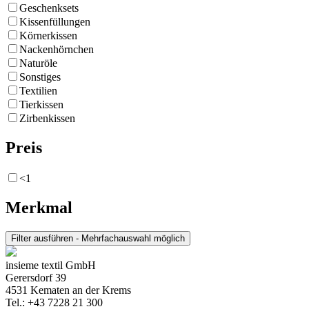
Geschenksets
Kissenfüllungen
Körnerkissen
Nackenhörnchen
Naturöle
Sonstiges
Textilien
Tierkissen
Zirbenkissen
Preis
<1
Merkmal
insieme textil GmbH
Gerersdorf 39
4531 Kematen an der Krems
Tel.: +43 7228 21 300