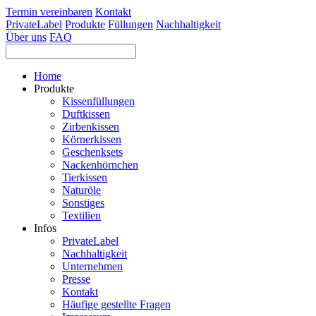
Termin vereinbaren
Kontakt
PrivateLabel
Produkte
Füllungen
Nachhaltigkeit
Über uns
FAQ
Home
Produkte
Kissenfüllungen
Duftkissen
Zirbenkissen
Körnerkissen
Geschenksets
Nackenhörnchen
Tierkissen
Naturöle
Sonstiges
Textilien
Infos
PrivateLabel
Nachhaltigkeit
Unternehmen
Presse
Kontakt
Häufige gestellte Fragen