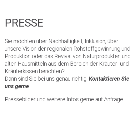
FAQ
Kissenfüllungen
Körnerkissen
PRESSE
Nackenhörnchen
Naturöle
Sonstiges
Sie möchten über Nachhaltigkeit, Inklusion, über
Textilien
unsere Vision der regionalen Rohstoffgewinnung und
Tierkissen
Produktion oder das Revival von Naturprodukten und
Zirbenkissen
alten Hausmitteln aus dem Bereich der Kräuter- und
Kräuterkissen berichten?
PREIS
Dann sind Sie bei uns genau richtig.
Kontaktieren Sie
uns gerne
.
<1
Pressebilder und weitere Infos gerne auf Anfrage.
MERKMAL