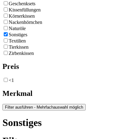
Geschenksets
Kissenfüllungen
Körnerkissen
Nackenhörnchen
Naturöle
Sonstiges
Textilien
Tierkissen
Zirbenkissen
Preis
<1
Merkmal
Sonstiges