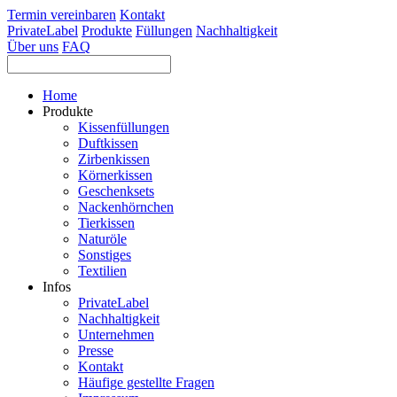
Termin vereinbaren
Kontakt
PrivateLabel
Produkte
Füllungen
Nachhaltigkeit
Über uns
FAQ
Home
Produkte
Kissenfüllungen
Duftkissen
Zirbenkissen
Körnerkissen
Geschenksets
Nackenhörnchen
Tierkissen
Naturöle
Sonstiges
Textilien
Infos
PrivateLabel
Nachhaltigkeit
Unternehmen
Presse
Kontakt
Häufige gestellte Fragen