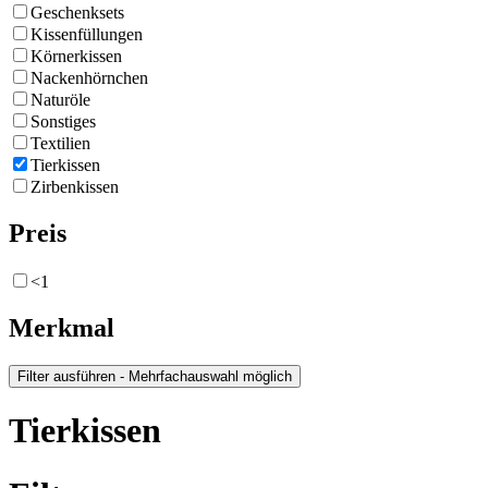
Geschenksets
Kissenfüllungen
Körnerkissen
Nackenhörnchen
Naturöle
Sonstiges
Textilien
Tierkissen
Zirbenkissen
Preis
<1
Merkmal
Tierkissen