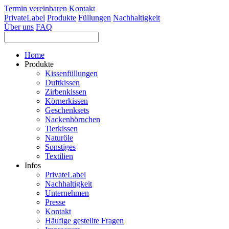
Termin vereinbaren
Kontakt
PrivateLabel
Produkte
Füllungen
Nachhaltigkeit
Über uns
FAQ
Home
Produkte
Kissenfüllungen
Duftkissen
Zirbenkissen
Körnerkissen
Geschenksets
Nackenhörnchen
Tierkissen
Naturöle
Sonstiges
Textilien
Infos
PrivateLabel
Nachhaltigkeit
Unternehmen
Presse
Kontakt
Häufige gestellte Fragen