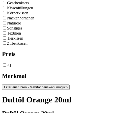
Geschenksets
Kissenfüllungen
Körnerkissen
Nackenhörnchen
Naturöle
Sonstiges
Textilien
Tierkissen
Zirbenkissen
Preis
<1
Merkmal
Duftöl Orange 20ml