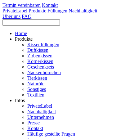
Termin vereinbaren
Kontakt
PrivateLabel
Produkte
Füllungen
Nachhaltigkeit
Über uns
FAQ
Home
Produkte
Kissenfüllungen
Duftkissen
Zirbenkissen
Körnerkissen
Geschenksets
Nackenhörnchen
Tierkissen
Naturöle
Sonstiges
Textilien
Infos
PrivateLabel
Nachhaltigkeit
Unternehmen
Presse
Kontakt
Häufige gestellte Fragen