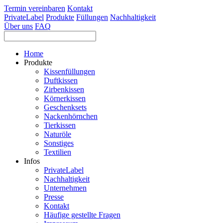
Termin vereinbaren
Kontakt
PrivateLabel
Produkte
Füllungen
Nachhaltigkeit
Über uns
FAQ
Home
Produkte
Kissenfüllungen
Duftkissen
Zirbenkissen
Körnerkissen
Geschenksets
Nackenhörnchen
Tierkissen
Naturöle
Sonstiges
Textilien
Infos
PrivateLabel
Nachhaltigkeit
Unternehmen
Presse
Kontakt
Häufige gestellte Fragen