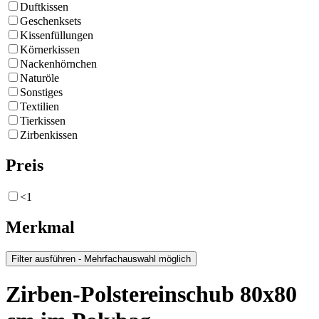
Duftkissen
Geschenksets
Kissenfüllungen
Körnerkissen
Nackenhörnchen
Naturöle
Sonstiges
Textilien
Tierkissen
Zirbenkissen
Preis
<1
Merkmal
Zirben-Polstereinschub 80x80